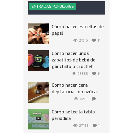
ENTRADAS POPULARES
Cómo hacer estrellas de
papel
21816
14
Cómo hacer unos
zapatitos de bebé de
ganchillo o crochet
28835
14
Cómo hacer cera
depilatoria con azúcar
16511
13
Cómo se lee la tabla
periódica
27453
11