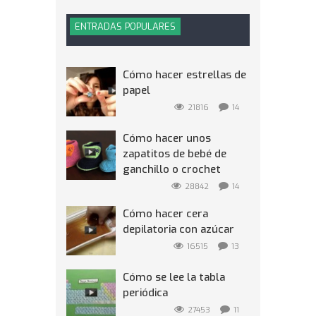
ENTRADAS POPULARES
Cómo hacer estrellas de
papel
21816
14
Cómo hacer unos
zapatitos de bebé de
ganchillo o crochet
28842
14
Cómo hacer cera
depilatoria con azúcar
16515
13
Cómo se lee la tabla
periódica
27453
11