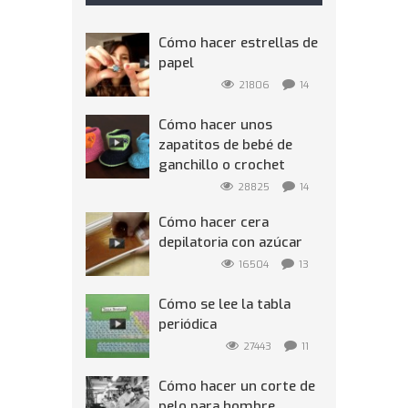
Cómo hacer estrellas de
papel
21806
14
Cómo hacer unos
zapatitos de bebé de
ganchillo o crochet
28825
14
Cómo hacer cera
depilatoria con azúcar
16504
13
Cómo se lee la tabla
periódica
27443
11
Cómo hacer un corte de
pelo para hombre