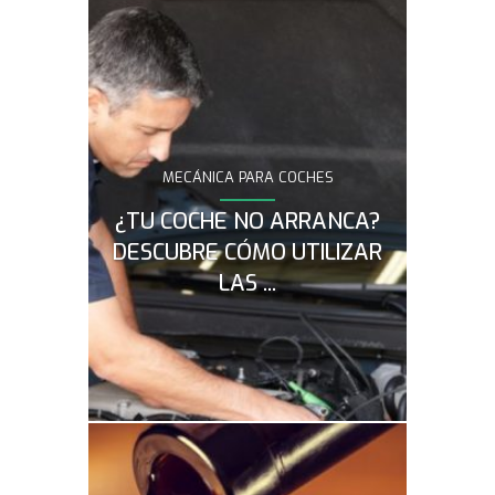
MECÁNICA PARA COCHES
¿Te has qu
coche? Con
¿TU COCHE NO ARRANCA?
que debes
arrancarlo
DESCUBRE CÓMO UTILIZAR
LAS ...