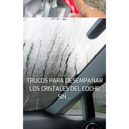
TRUCOS
¿Cristales
acondicio
TRUCOS PARA DESEMPAÑAR
formas de 
vehículo s
LOS CRISTALES DEL COCHE
SIN ...