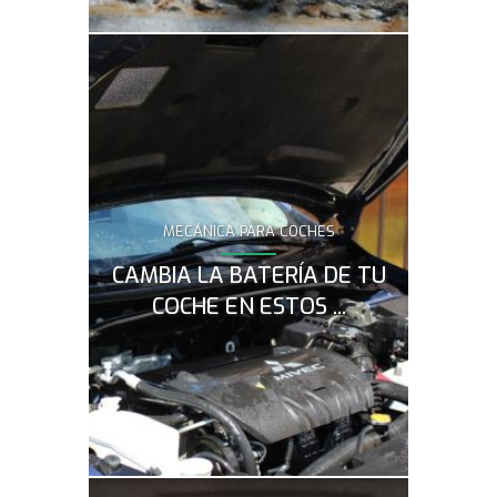
MECÁNICA PARA COCHES
¿Se ha aca
¿Necesita
CAMBIA LA BATERÍA DE TU
Conoce los
de tu coch
COCHE EN ESTOS ...