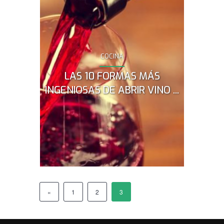
COCINA
¿Necesitas
tienes sa
LAS 10 FORMAS MÁS
formas de 
sacarán d
INGENIOSAS DE ABRIR VINO ...
«
1
2
3