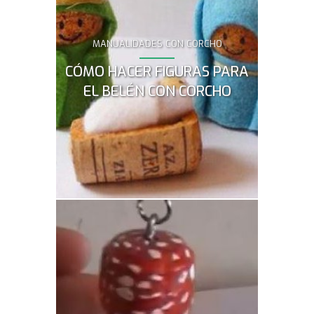
MANUALIDADES CON CORCHO
¿Quieres s
Belén con
CÓMO HACER FIGURAS PARA
manualida
paso con e
EL BELÉN CON CORCHO